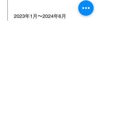
2023年1月〜2024年6月
これは職務記述書です。重要な功
績や画期的な出来事を含めて、あ
なたの職位が詳しくわかるよう
に、簡潔に説明してください。関
連するスキルやハイライトも必ず
加え、サブタイトルの学歴年数を
忘れずに調整してください。