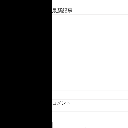
最新記事
第13回ユーグレナカップ 第
コメント
2回石垣市長杯 組み合わ
せ・タイムスケジュール
各チーム代表者の方は、TO・帯
同審判の確認、代表者ミーティン