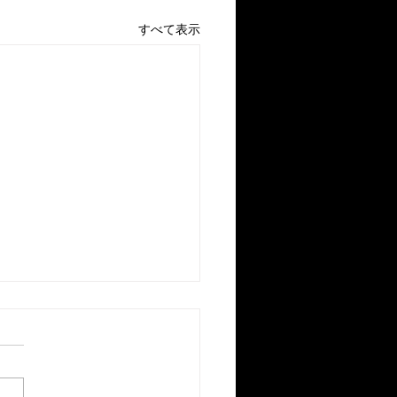
すべて表示
技日程】第２０回(株)双
機杯第９０回職域バスケ
ボール大会
日：令和８年６月２１日(日)
場：八重山高等学校体育館