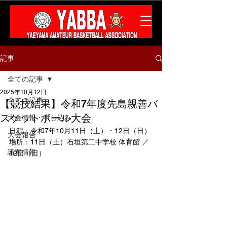
記事
全ての記事
2025年10月12日
全ての記事
【競技結果】令和7年度先島親善バ
スケットボール大会
大会情報・申し込み
日程：令和7年10月11日（土）・12日（日）
大会報告
場所：11日（土）石垣第二中学校 体育館 ／ 
講習情報
12日（日）