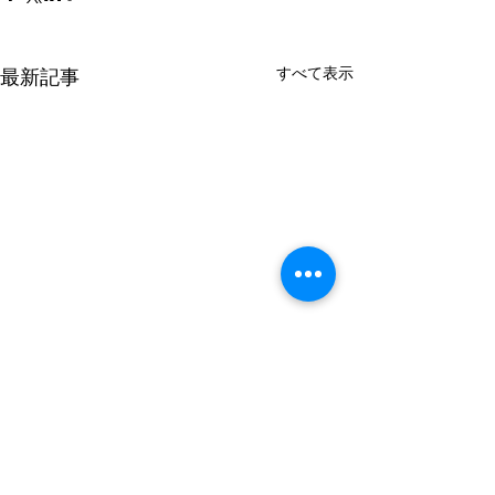
すべて表示
最新記事
第78回社会人選手権大
【競技日程】第２
会 組み合わせ・タイム
双葉建機杯第９
スケジュール
バスケットボー
大変お待たせいたしました。
大会日：令和８年
コメント