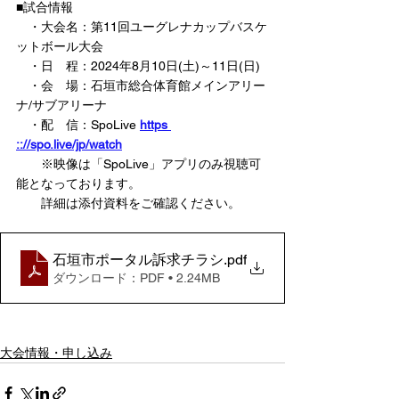
■試合情報
　・大会名：第11回ユーグレナカップバスケ
ットボール大会
　・日　程：2024年8月10日(土)～11日(日)
　・会　場：石垣市総合体育館メインアリー
ナ/サブアリーナ
　・配　信：SpoLive 
https 
:://
spo.live/jp/watch
　　※映像は「SpoLive」アプリのみ視聴可
能となっております。
　　詳細は添付資料をご確認ください。
石垣市ポータル訴求チラシ
.pdf
ダウンロード：PDF • 2.24MB
大会情報・申し込み