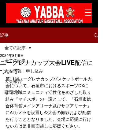
記事
全ての記事
2024年8月9日
全ての記事
ユーグレナカップ大会LIVE配信に
ついて
大会情報・申し込み
第11回ユーグレナカップバスケットボール大
大会報告
会について、石垣市におけるスポーツDXに
講習情報
よる地域コミュニティ活性化をめざした取り
組み『マチスポ』の一環として、「石垣市総
合体育館メインアリーナ及びサブアリーナ」
にAIカメラを設置し今大会の撮影および配信
を行うこととなりました。
会場に応援に行け
ない方は是非画面越しに応援ください。