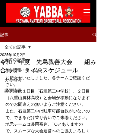
記事
全ての記事
2025年10月2日
全ての記事
令和７年度 先島親善大会 組み
合わせ・タイムスケジュール
大会情報・申し込み
お待たせいたしました、各チームご確認くだ
大会報告
さい。
講習情報
今大会は１日目（石垣第二中学校）、２日目
（八重山農林高校）と会場が移動になります
のでお間違えの無いようご注意ください。
また、石垣第二中は駐車可能台数が少ないの
で、できるだけ乗り合いでご来場ください。
地元チームは帯同審判、TOとありますの
で、スムーズな大会運営へのご協力よろしく