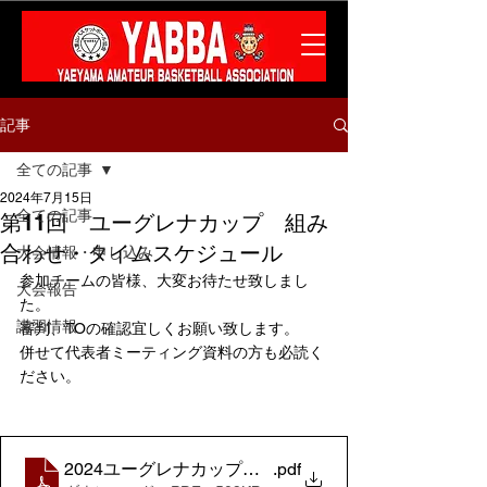
記事
全ての記事
2024年7月15日
全ての記事
第11回 ユーグレナカップ 組み
合わせ・タイムスケジュール
大会情報・申し込み
参加チームの皆様、大変お待たせ致しまし
大会報告
た。
講習情報
審判、TOの確認宜しくお願い致します。
併せて代表者ミーティング資料の方も必読く
ださい。
2024ユーグレナカップ組み合わせ
.pdf