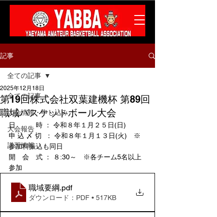
記事
全ての記事
2025年12月18日
全ての記事
第19回株式会社双葉建機杯 第89回
職域バスケットボール大会
大会情報・申し込み
日　　　時 ： 令和８年１月２５日(日)
大会報告
申 込 〆 切  ： 令和８年１月１３日(火)　※
講習情報
参加料振込も同日
開　会　式 ： ８:30～　※各チーム5名以上
参加
職域要綱
.pdf
ダウンロード：PDF • 517KB