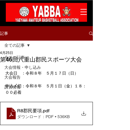
記事
全ての記事
4月25日
全ての記事
第46回八重山郡民スポーツ大会
大会情報・申し込み
大会日　：令和８年　５月１７日（日）
大会報告
申込〆切：令和８年　５月１日（金）１８：
講習情報
００必着
R8郡民要項
.pdf
ダウンロード：PDF • 536KB