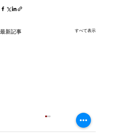
すべて表示
最新記事
第78回社会人選手権大
【競技日程】第２
会 組み合わせ・タイム
双葉建機杯第９