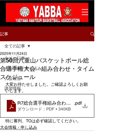
記事
全ての記事
2025年11月24日
全ての記事
第50回八重山バスケットボール総
合選手権大会 組み合わせ・タイム
大会情報・申し込み
スケジュール
大会報告
大変お待たせしました。ご確認よろしくお願
講習情報
いします。
R7総合選手権組み合わせ・タイムスケジュール訂正版
.pdf
ダウンロード：PDF • 340KB
特に審判、TOは必ず確認してください。
大会情報・申し込み